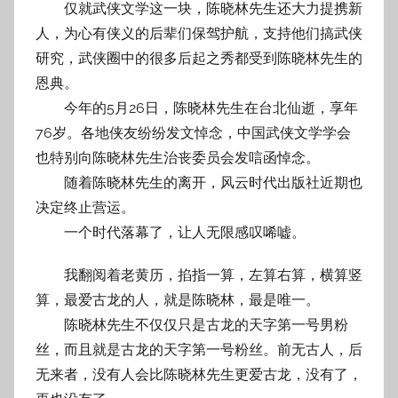
仅就武侠文学这一块，陈晓林先生还大力提携新
人，为心有侠义的后辈们保驾护航，支持他们搞武侠
研究，武侠圈中的很多后起之秀都受到陈晓林先生的
恩典。
今年的5月26日，陈晓林先生在台北仙逝，享年
76岁。各地侠友纷纷发文悼念，中国武侠文学学会
也特别向陈晓林先生治丧委员会发唁函悼念。
随着陈晓林先生的离开，风云时代出版社近期也
决定终止营运。
一个时代落幕了，让人无限感叹唏嘘。
我翻阅着老黄历，掐指一算，左算右算，横算竖
算，最爱古龙的人，就是陈晓林，最是唯一。
陈晓林先生不仅仅只是古龙的天字第一号男粉
丝，而且就是古龙的天字第一号粉丝。前无古人，后
无来者，没有人会比陈晓林先生更爱古龙，没有了，