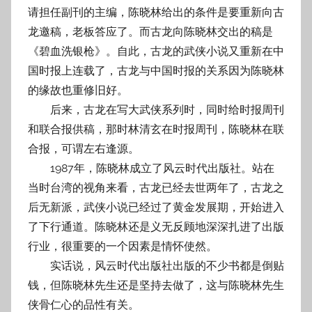
请担任副刊的主编，陈晓林给出的条件是要重新向古
龙邀稿，老板答应了。而古龙向陈晓林交出的稿是
《碧血洗银枪》。自此，古龙的武侠小说又重新在中
国时报上连载了，古龙与中国时报的关系因为陈晓林
的缘故也重修旧好。
后来，古龙在写大武侠系列时，同时给时报周刊
和联合报供稿，那时林清玄在时报周刊，陈晓林在联
合报，可谓左右逢源。
1987年，陈晓林成立了风云时代出版社。站在
当时台湾的视角来看，古龙已经去世两年了，古龙之
后无新派，武侠小说已经过了黄金发展期，开始进入
了下行通道。陈晓林还是义无反顾地深深扎进了出版
行业，很重要的一个因素是情怀使然。
实话说，风云时代出版社出版的不少书都是倒贴
钱，但陈晓林先生还是坚持去做了，这与陈晓林先生
侠骨仁心的品性有关。