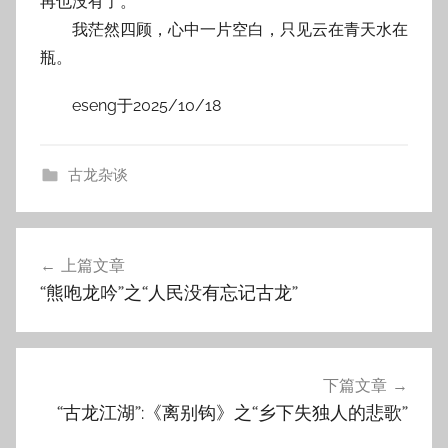
再也没有了。
我茫然四顾，心中一片空白，只见云在青天水在
瓶。
eseng于2025/10/18
古龙杂谈
文
上篇文章
章
“熊咆龙吟”之“人民没有忘记古龙”
导
航
下篇文章
“古龙江湖”:《离别钩》之“乡下失独人的悲歌”