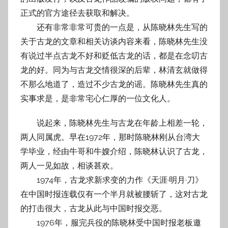
正式的官方途径去获取和解决。
还有非常非常可贵的一点是，从陈晓林先生写的
关于古龙的文章和相关访谈内容来看，陈晓林先生没
有说过半点古龙不好和贬低古龙的话，都是在念叨古
龙的好。同为与古龙交情很深的后辈，林清玄就做得
不那么地道了，造过不少古龙的谣。陈晓林先生真的
实事求是，是非常宅心仁厚的一位文化人。
说起来，陈晓林先生与古龙在年龄上相差一轮，
两人同属虎。早在1972年，那时陈晓林刚从台湾大
学毕业，经由牛哥和牛嫂介绍，陈晓林认识了古龙，
两人一见如故，相谈甚欢。
1974年，古龙求新求变的力作《天涯·明月·刀》
在中国时报连载仅有一个半月就被腰斩了，这对古龙
的打击很大，古龙从此与中国时报交恶。
1976年，服完兵役的陈晓林受中国时报老板邀