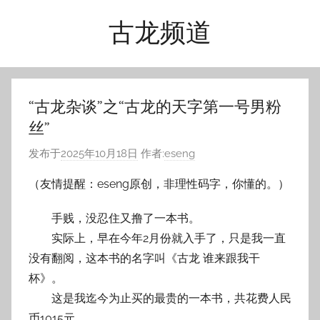
跳
古龙频道
至
内
容
“古龙杂谈”之“古龙的天字第一号男粉
丝”
发布于
2025年10月18日
作者:
eseng
（友情提醒：eseng原创，非理性码字，你懂的。）
手贱，没忍住又撸了一本书。
实际上，早在今年2月份就入手了，只是我一直
没有翻阅，这本书的名字叫《古龙 谁来跟我干
杯》。
这是我迄今为止买的最贵的一本书，共花费人民
币
1015元。